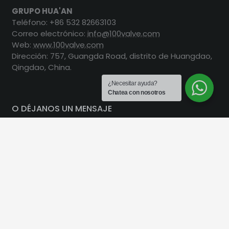
GRUPO HUA'AN
Teléfono: +86 532 82663103
Correo electrónico:
info@100valve.com
Web:
www.100valve.com
Dirección: 757, Guangda Road, distrito de Huangdao,
Qingdao, China.
¿Necesitar ayuda?
Chatea con nosotros
O DÉJANOS UN MENSAJE