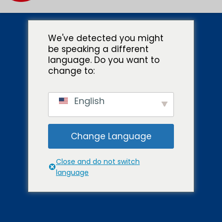
We've detected you might
be speaking a different
language. Do you want to
change to:
English
VÁLVULAS DE
Change Language
RETENCIÓN JIS
Close and do not switch
language
100 VÁLVULAS
Válvulas de retención JIS