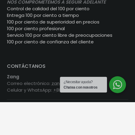
NOS COMPROMETEMOS A SEGUIR ADELANTE
Control de calidad del 100 por ciento
Entrega 100 por ciento a tiempo
100 por ciento de superioridad en precios
100 por ciento profesional
Servicio 100 por ciento libre de preocupaciones
100 por ciento de confianza del cliente
CONTÁCTANOS
Zang
¿Necesitar ayuda?
Correo electrónico:
zang@100valve.com
Chatea con nosotros
Celular y WhatsApp:
+86 135 0648 2282
Jenny Bai
Correo electrónico:
jenny@100valve.com
Celúla:
+86 157 6229 0423