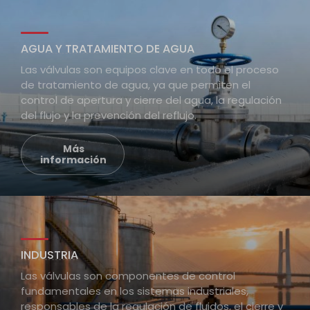
AGUA Y TRATAMIENTO DE AGUA
Las válvulas son equipos clave en todo el proceso
de tratamiento de agua, ya que permiten el
control de apertura y cierre del agua, la regulación
del flujo y la prevención del reflujo.
Más
información
INDUSTRIA
Las válvulas son componentes de control
fundamentales en los sistemas industriales,
responsables de la regulación de fluidos, el cierre y